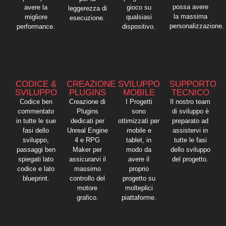
possa avere
avere la
gioco su
leggerezza di
la massima
migliore
qualsiasi
esecuzione.
personalizzazione.
performance.
dispositivo.
CODICE &
CREAZIONE
SVILUPPO
SUPPORTO
SVILUPPO
PLUGINS
MOBILE
TECNICO
Codice ben
Creazione di
I Progetti
Il nostro team
commentato
Plugins
sono
di sviluppo è
in tutte le sue
dedicati per
ottimizzati per
preparato ad
fasi dello
Unreal Engine
mobile e
assistervi in
sviluppo,
4 e RPG
tablet, in
tutte le fasi
passaggi ben
Maker per
modo da
dello sviluppo
spiegati lato
assicurarvi il
avere il
del progetto.
codice e lato
massimo
proprio
blueprint.
controllo del
progetto su
motore
molteplici
grafico.
piattaforme.