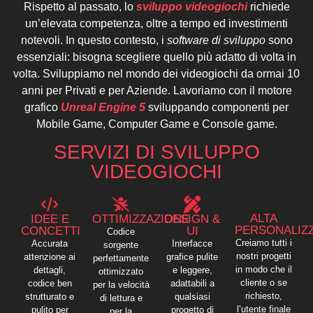
Rispetto al passato, lo
sviluppo videogiochi
richiede
un’elevata competenza, oltre a tempo ed investimenti
notevoli. In questo contesto, i
software di sviluppo
sono
essenziali: bisogna scegliere quello più adatto di volta in
volta. Sviluppiamo nel mondo dei videogiochi da ormai 10
anni per Privati e per Aziende. Lavoriamo con il motore
grafico
Unreal Engine 5
sviluppando componenti per
Mobile Game, Computer Game e Console game.
SERVIZI DI SVILUPPO
VIDEOGIOCHI
ALTA
IDEE E
OTTIMIZZAZIONE
DESIGN &
PERSONALIZ
CONCETTI
UI
Codice
Creiamo tutti i
Accurata
Interfacce
sorgente
nostri progetti
attenzione ai
grafice pulite
perfettamente
in modo che il
dettagli,
e leggere,
ottimizzato
cliente o se
codice ben
adattabili a
per la velocità
richiesto,
strutturato e
qualsiasi
di lettura e
l’utente finale
pulito per
progetto di
per la