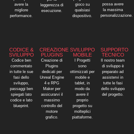
possa avere
avere la
gioco su
leggerezza di
la massima
migliore
qualsiasi
esecuzione.
personalizzazione.
performance.
dispositivo.
CODICE &
CREAZIONE
SVILUPPO
SUPPORTO
SVILUPPO
PLUGINS
MOBILE
TECNICO
Codice ben
Creazione di
I Progetti
Il nostro team
commentato
Plugins
sono
di sviluppo è
in tutte le sue
dedicati per
ottimizzati per
preparato ad
fasi dello
Unreal Engine
mobile e
assistervi in
sviluppo,
4 e RPG
tablet, in
tutte le fasi
passaggi ben
Maker per
modo da
dello sviluppo
spiegati lato
assicurarvi il
avere il
del progetto.
codice e lato
massimo
proprio
blueprint.
controllo del
progetto su
motore
molteplici
grafico.
piattaforme.