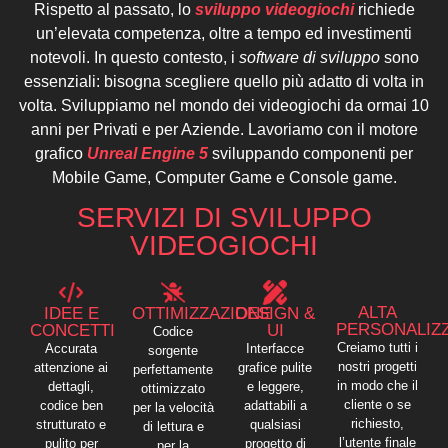
Rispetto al passato, lo
sviluppo videogiochi
richiede
un’elevata competenza, oltre a tempo ed investimenti
notevoli. In questo contesto, i
software di sviluppo
sono
essenziali: bisogna scegliere quello più adatto di volta in
volta. Sviluppiamo nel mondo dei videogiochi da ormai 10
anni per Privati e per Aziende. Lavoriamo con il motore
grafico
Unreal Engine 5
sviluppando componenti per
Mobile Game, Computer Game e Console game.
SERVIZI DI SVILUPPO
VIDEOGIOCHI
ALTA
IDEE E
OTTIMIZZAZIONE
DESIGN &
PERSONALIZ
CONCETTI
UI
Codice
Creiamo tutti i
Accurata
Interfacce
sorgente
nostri progetti
attenzione ai
grafice pulite
perfettamente
in modo che il
dettagli,
e leggere,
ottimizzato
cliente o se
codice ben
adattabili a
per la velocità
richiesto,
strutturato e
qualsiasi
di lettura e
l’utente finale
pulito per
progetto di
per la