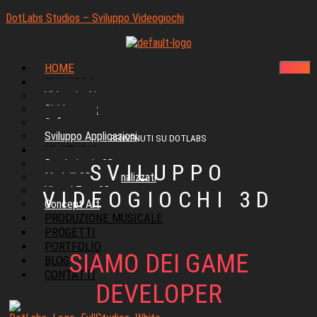
DotLabs Studios – Sviluppo Videogiochi
HOME
SVILUPPO
Videogiochi
Siti Internet
Software
Sviluppo Applicazioni
BENVENUTI SU DOTLABS
3D STUDIO
Rendering in 3D
SVILUPPO
Modelli 3D Personalizzati
Virtual Tour 3D
VIDEOGIOCHI 3D
Concept Art
PRODUZIONE MUSICALE
PROGETTI
PORTFOLIO
SIAMO DEI GAME
BLOG
CONTATTI
DEVELOPER